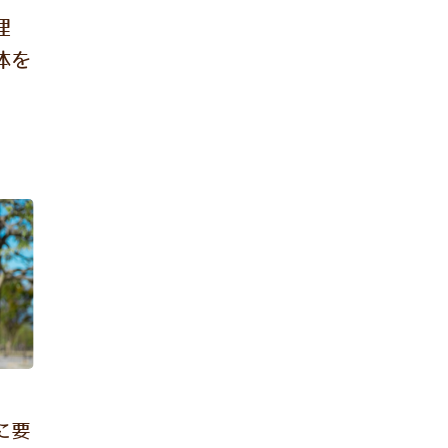
理
体を
に要