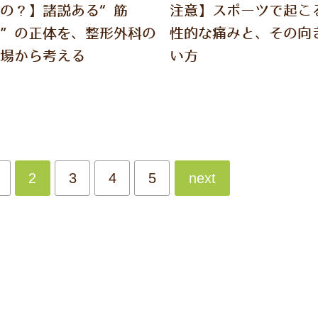
くの？】諸説ある“筋
注意】スポーツで起こ
膜”の正体を、整形外科の
性的な痛みと、その向
立場から考える
い方
2
3
4
5
next