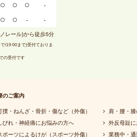
〇
〇
〇
-
〇
〇
-
-
ノレール)から徒歩5分
で/19:00まで)受付ておりま
)までの受付です
療のご案内
打撲・ねんざ・骨折・傷など（外傷）
肩・腰・膝
しびれ・神経痛にお悩みの方へ
外反母趾に
スポーツによるけが（スポーツ外傷）
業務中・通