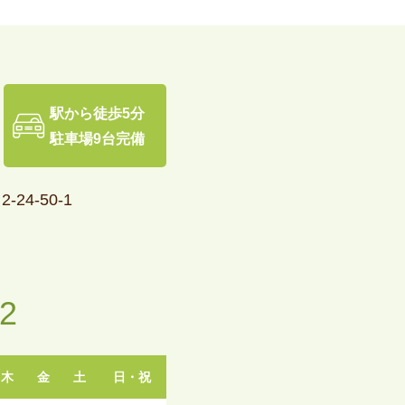
駅から徒歩5分
駐車場9台完備
24-50-1
92
木
金
土
日・祝