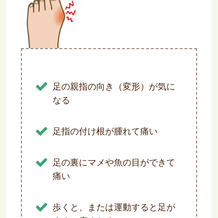
打撲・ねんざ・骨折・傷など
肩・腰・膝の痛み
しびれ・神経痛にお悩みの方へ
足の親指の向き（変形）が気に
なる
外反母趾にお悩みの方へ
スポーツによるけが
足指の付け根が腫れて痛い
業務中・通勤に関する病気やけが
足の裏にマメや魚の目ができて
交通事故に遭われた方へ
痛い
骨粗鬆症・骨密度でお悩みの方へ
歩くと、または運動すると足が
冷え・疲れ・便秘・その他体調不良