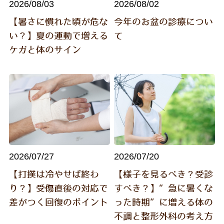
2026/08/03
2026/08/02
【暑さに慣れた頃が危な
今年のお盆の診療につい
打撲・ねんざ・骨折・傷など
い？】夏の運動で増える
て
ケガと体のサイン
肩・腰・膝の痛み
しびれ・神経痛にお悩みの方へ
外反母趾にお悩みの方へ
スポーツによるけが
業務中・通勤に関する病気やけが
2026/07/27
2026/07/20
【打撲は冷やせば終わ
【様子を見るべき？受診
交通事故に遭われた方へ
り？】受傷直後の対応で
すべき？】“急に暑くな
骨粗鬆症・骨密度でお悩みの方へ
差がつく回復のポイント
った時期”に増える体の
不調と整形外科の考え方
冷え・疲れ・便秘・その他体調不良