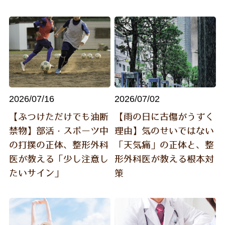
痛風（急な腫れや痛み）の方へ
更年期の体調不良の改善したい方へ
2026/07/16
2026/07/02
【ぶつけただけでも油断
【雨の日に古傷がうずく
禁物】部活・スポーツ中
理由】気のせいではない
の打撲の正体、整形外科
「天気痛」の正体と、整
医が教える「少し注意し
形外科医が教える根本対
たいサイン」
策