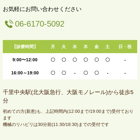
お気軽にお問い合わせください
06-6170-5092
【診療時間】
月
火
水
木
金
土
日・祝
9:00〜12:00
〇
〇
〇
〇
〇
〇
-
16:00～19:00
〇
〇
-
〇
〇
-
-
千里中央駅(北大阪急行、大阪モノレール)から徒歩5
分
初めての方(新患)も、上記時間内(12:00まで/19:00まで)受付ており
ます
機械のリハビリは30分前(11:30/18:30)までの受付です