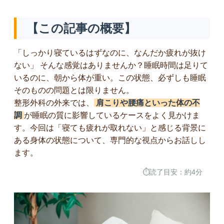
【この記事の概要】
打撲・ねんざ・骨折・傷など
「しっかり寝ているはずなのに、なんだか疲れが抜け
肩・腰・膝の痛み
ない」 そんな感覚はありませんか？睡眠時間は足りて
いるのに、朝から体が重い。この状態、必ずしも睡眠
しびれ・神経痛にお悩みの方へ
そのものの問題とは限りません。
整形外科の外来では、
肩こりや腰痛といった体の不
外反母趾にお悩みの方へ
調
が睡眠の質に影響しているケースをよく見かけま
スポーツによるけが
す。今回は「寝ても疲れが取れない」と感じる背景に
ある身体の状態について、専門的な視点からお話しし
業務中・通勤に関する病気やけが
ます。
⏱読了目安：約4分
交通事故に遭われた方へ
骨粗鬆症・骨密度でお悩みの方へ
冷え・疲れ・便秘・その他体調不良