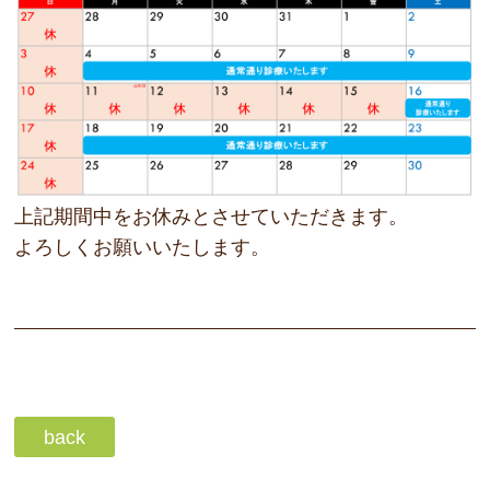
打撲・ねんざ・骨折・傷など
肩・腰・膝の痛み
しびれ・神経痛にお悩みの方へ
上記期間中をお休みとさせていただきます。
外反母趾にお悩みの方へ
よろしくお願いいたします。
スポーツによるけが
業務中・通勤に関する病気やけが
交通事故に遭われた方へ
back
骨粗鬆症・骨密度でお悩みの方へ
冷え・疲れ・便秘・その他体調不良