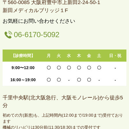
〒560-0085 大阪府豊中市上新田2-24-50-1
新田メディカルブリッジ１F
お気軽にお問い合わせください
06-6170-5092
【診療時間】
月
火
水
木
金
土
日・祝
9:00〜12:00
〇
〇
〇
〇
〇
〇
-
16:00～19:00
〇
〇
-
〇
〇
-
-
千里中央駅(北大阪急行、大阪モノレール)から徒歩5
分
初めての方(新患)も、上記時間内(12:00まで/19:00まで)受付ており
ます
機械のリハビリは30分前(11:30/18:30)までの受付です